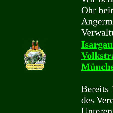
Ohr bei
Angerma
Verwalt
I
sargau
Volkstr
Münch
Bereits
des Ver
Unteren