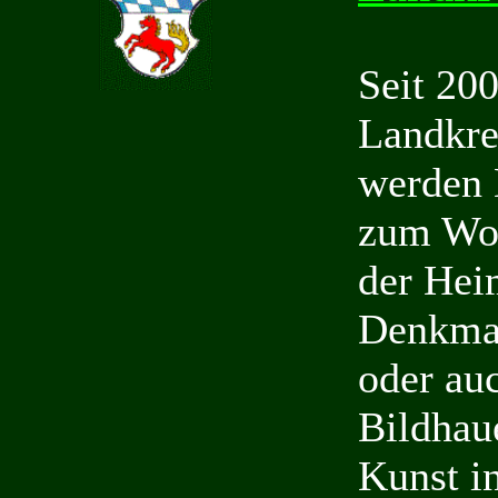
Seit 200
Landkre
werden 
zum Woh
der Hei
Denkmal
oder au
Bildhaue
Kunst i