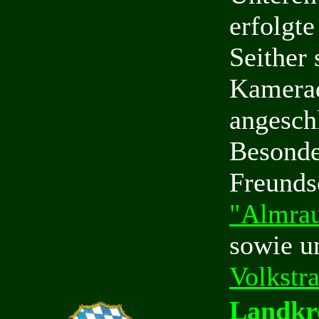
erfolgte
Seither 
Kamerad
angesch
Besonde
Freunds
"Almrau
sowie u
Volkstr
Landkr